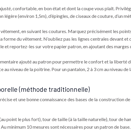
usté, confortable, en bon état et dont la coupe vous plaît. Privilég
n légère (environ 1,5m), d’épingles, de ciseaux de couture, d’un mèt
u vêtement, en suivant les coutures. Marquez précisément les points
la forme du vêtement. N’oubliez pas les lignes centrales devant et 
le et reportez-les sur votre papier patron, en ajoutant des marges 
émentaire ajouté au patron pour permettre le confort et la liberté d
au niveau de la poitrine. Pour un pantalon, 2 à 3 cm au niveau de la
orelle (méthode traditionnelle)
récise et une bonne connaissance des bases de la construction de
 point le plus fort), tour de taille (à la taille naturelle), tour de h
etc. Au minimum 10 mesures sont nécessaires pour un patron de base