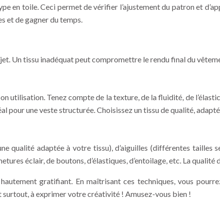
ype en toile. Ceci permet de vérifier l’ajustement du patron et d’a
ses et de gagner du temps.
ojet. Un tissu inadéquat peut compromettre le rendu final du vêtem
n utilisation. Tenez compte de la texture, de la fluidité, de l’élastic
éal pour une veste structurée. Choisissez un tissu de qualité, adapté
e qualité adaptée à votre tissu), d’aiguilles (différentes tailles s
ures éclair, de boutons, d’élastiques, d’entoilage, etc. La qualité d
 hautement gratifiant. En maîtrisant ces techniques, vous pourr
t surtout, à exprimer votre créativité ! Amusez-vous bien !