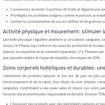
Consommez au moins 5 portions de fruits et légumes par jou
Privilégiez les protéines maigres comme le poisson, la volail
Limitez la consommation de sucres raffinés et de graisses s
Activité physique et mouvement: stimuler la 
L’activité physique régulière améliore la circulation sanguine, o
stress), le Pilates (qui renforce les muscles profonds) et la mar
intense, la relaxation et un sommeil réparateur (7 à 9 heures par
jour peuvent réduire le risque de maladies chroniques de 20%.
Soins corporels holistiques et durables: u
L’utilisation de produits naturels et bio est de plus en plus
l’environnement et de la santé. Des rituels de soin simples, co
sanguine), contribuent à une peau saine et douce. Les soins pe
favorise une économie plus responsable et durable. Environ 70
Choisissez des produits avec des ingrédients naturels et bio