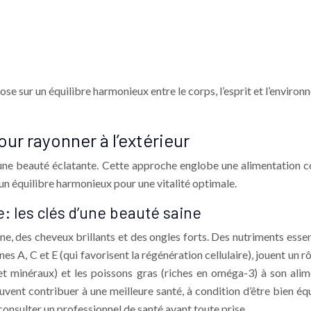
pose sur un équilibre harmonieux entre le corps, l’esprit et l’envir
our rayonner à l’extérieur
r une beauté éclatante. Cette approche englobe une alimentation co
e un équilibre harmonieux pour une vitalité optimale.
: les clés d’une beauté saine
 des cheveux brillants et des ongles forts. Des nutriments essenti
nes A, C et E (qui favorisent la régénération cellulaire), jouent un 
 et minéraux) et les poissons gras (riches en oméga-3) à son al
euvent contribuer à une meilleure santé, à condition d’être bien é
consulter un professionnel de santé avant toute prise.