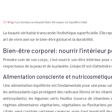
/
Blog
/ Les tendances beauté bien-être pour un équilibre total
La beauté véritable transcende l’esthétique superficielle. Elle re
art de vivre axé sur le bien-être global et la durabilité.
Bien-être corporel: nourrir l’intérieur p
Prendre soin de son corps, c’est nourrir son être intérieur pou
respectueux de la peau et de la planète. L’objectif est d’atteindr
Alimentation consciente et nutricosmétique
Une alimentation équilibrée est fondamentale pour une peau saine,
les antioxydants (qui protègent des radicaux libres) et les vitami
antioxydants), les légumes verts feuillus (source de vitamines
régimes alimentaires végétariens, végétaliens ou flexitariens p
ciblés, peut combler certaines carences, mais il est impératif de 